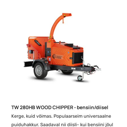
TW 280HB WOOD CHIPPER - bensiin/diisel
Kerge, kuid võimas. Populaarseim universaalne
puiduhakkur. Saadaval nii diisli- kui bensiini jõul