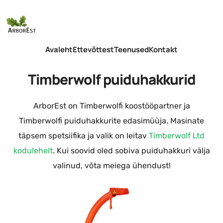
Avaleht
Ettevõttest
Teenused
Kontakt
Timberwolf puiduhakkurid
ArborEst on Timberwolfi koostööpartner ja
Timberwolfi puiduhakkurite edasimüüja. Masinate
täpsem spetsiifika ja valik on leitav
Timberwolf Ltd
kodulehelt
. Kui soovid oled sobiva puiduhakkuri välja
valinud, võta meiega ühendust!