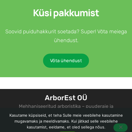
Küsi pakkumist
Soovid puiduhakkurit soetada? Super! Võta meiega
ühendust.
Võta ühendust
ArborEst OÜ
Mehhaniseeritud arboristika – puuderaie ja
ümberistutamine
Kasutame küpsiseid, et teha Sulle meie veebilehe kasutamine
mugavamaks ja meeldivamaks. Kui jätkad selle veebilehe
Privaatsuspoliitika
kasutamist, eeldame, et oled sellega nõus.